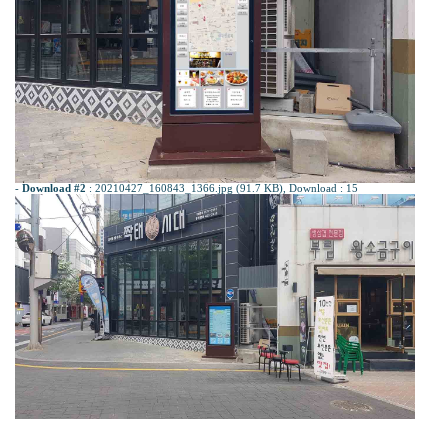
-
Download #2
:
20210427_160843_1366.jpg (91.7 KB)
, Download : 15