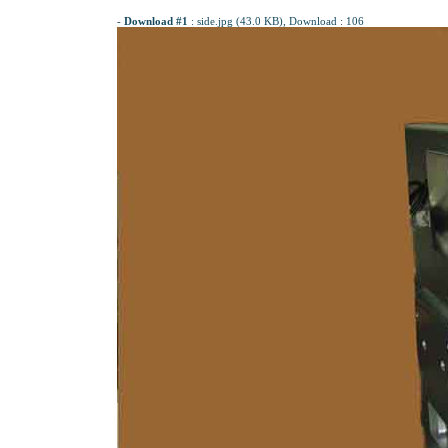
-
Download #1
:
side.jpg (43.0 KB)
, Download : 106