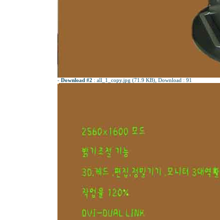
-
Download #2
:
all_1_copy.jpg (71.9 KB)
, Download : 91