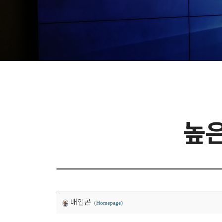
높은
배인곤
(Homepage)