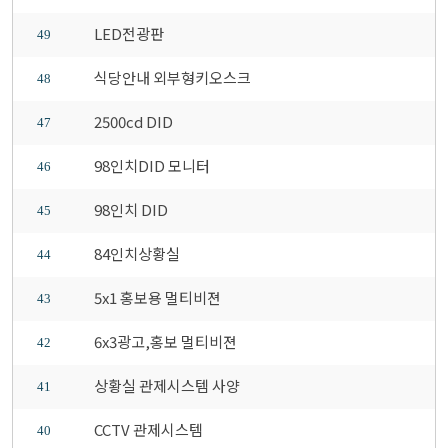
LED전광판
49
식당안내 외부형키오스크
48
2500cd DID
47
98인치DID 모니터
46
98인치 DID
45
84인치상황실
44
5x1 홍보용 멀티비젼
43
6x3광고,홍보 멀티비젼
42
상황실 관제시스템 사양
41
CCTV 관제시스템
40