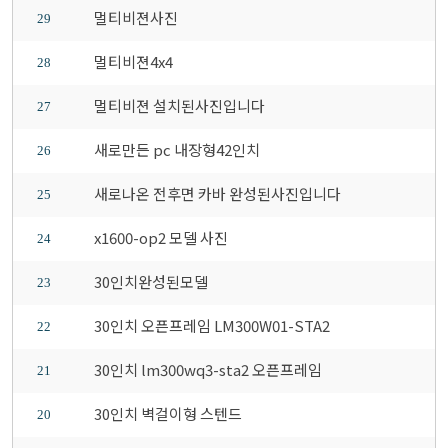
멀티비젼사진
29
멀티비젼4x4
28
멀티비젼 설치된사진입니다
27
새로만든 pc 내장형42인치
26
새로나온 전후면 카바 완성된사진입니다
25
x1600-op2 모델 사진
24
30인치완성된모델
23
30인치 오픈프레임 LM300W01-STA2
22
30인치 lm300wq3-sta2 오픈프레임
21
30인치 벽걸이형 스텐드
20