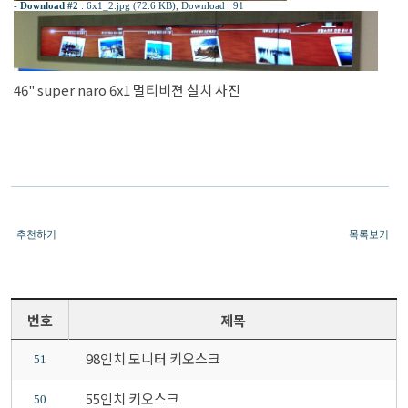
-
Download #2
:
6x1_2.jpg (72.6 KB)
, Download : 91
46" super naro 6x1 멀티비젼 설치 사진
추천하기
목록보기
번호
제목
98인치 모니터 키오스크
51
55인치 키오스크
50