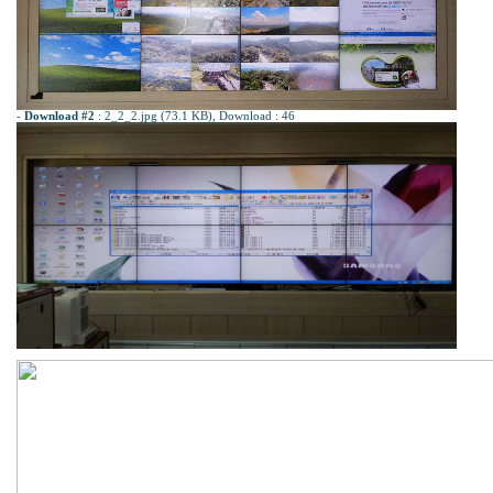
-
Download #2
:
2_2_2.jpg (73.1 KB)
, Download : 46