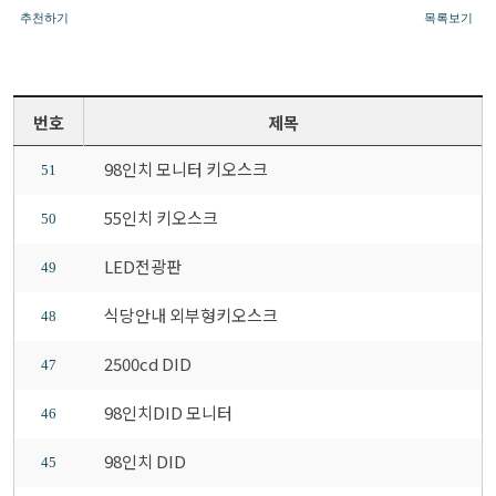
추천하기
목록보기
번호
제목
98인치 모니터 키오스크
51
55인치 키오스크
50
LED전광판
49
식당안내 외부형키오스크
48
2500cd DID
47
98인치DID 모니터
46
98인치 DID
45