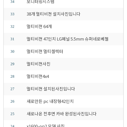
모니터링시스템
34
38개 멀티비젼 설치사진입니다
33
멀티비젼 64개
32
멀티비젼 47인치 LG페널 5.5mm 슈퍼네로베젤
31
멀티비젼 멀티셀렉터
30
멀티비젼사진
29
멀티비젼4x4
28
멀티비젼 설치된사진입니다
27
새로만든 pc 내장형42인치
26
새로나온 전후면 카바 완성된사진입니다
25
x1600-op2 모델 사진
24