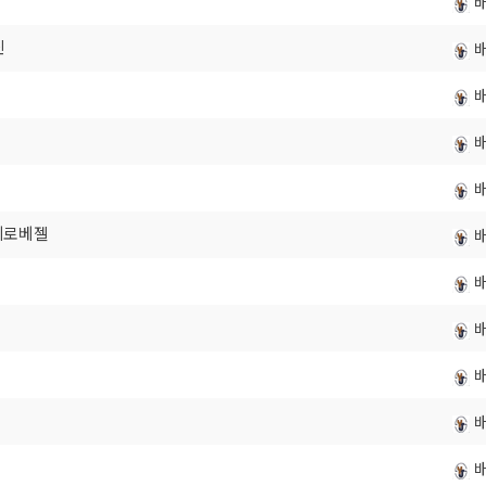
진
퍼네로베젤