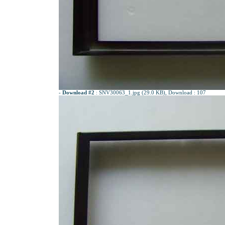
-
Download #2
:
SNV30063_1.jpg (29.0 KB)
, Download : 107