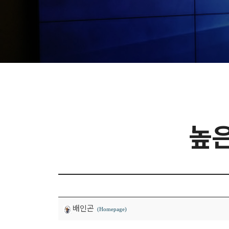
높은
배인곤
(Homepage)