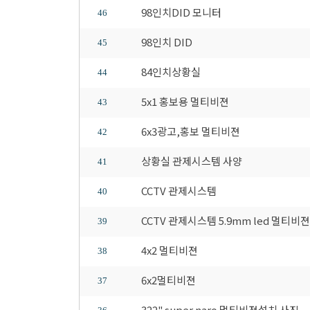
98인치DID 모니터
46
98인치 DID
45
84인치상황실
44
5x1 홍보용 멀티비젼
43
6x3광고,홍보 멀티비젼
42
상황실 관제시스템 사양
41
CCTV 관제시스템
40
CCTV 관제시스템 5.9mm led 멀티비젼
39
4x2 멀티비젼
38
6x2멀티비젼
37
322" super naro 멀티비젼설치 사진