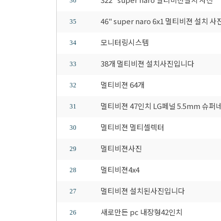
36
46" super naro 6x1 멀티비젼 설치 사
35
모니터링시스템
34
38개 멀티비젼 설치사진입니다
33
멀티비젼 64개
32
멀티비젼 47인치 LG페널 5.5mm 슈
31
멀티비젼 멀티셀렉터
30
멀티비젼사진
29
멀티비젼4x4
28
멀티비젼 설치된사진입니다
27
새로만든 pc 내장형42인치
26