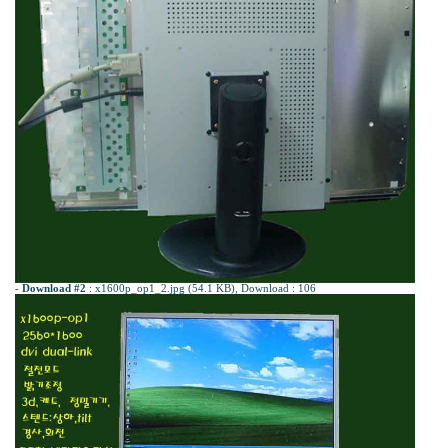
-
Download #2
:
x1600p_op1_2.jpg (54.1 KB)
, Download : 106