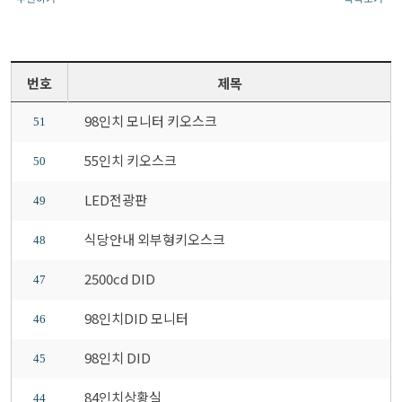
번호
제목
98인치 모니터 키오스크
51
55인치 키오스크
50
LED전광판
49
식당안내 외부형키오스크
48
2500cd DID
47
98인치DID 모니터
46
98인치 DID
45
84인치상황실
44