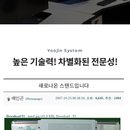
Yoojin System
높은 기술력! 차별화된 전문성!
새로나온 스텐드입니다
배인곤
2007-10-25 08:38:50, 조회 :
6,645
, 추천 :
2494
(Homepage)
-
Download #1
:
stand.jpg (41.0 KB)
, Download : 93