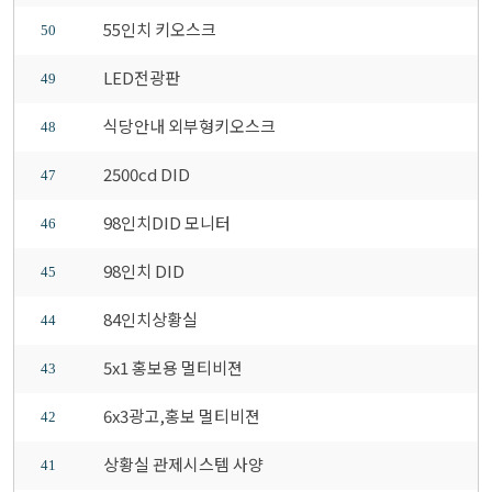
55인치 키오스크
50
LED전광판
49
식당안내 외부형키오스크
48
2500cd DID
47
98인치DID 모니터
46
98인치 DID
45
84인치상황실
44
5x1 홍보용 멀티비젼
43
6x3광고,홍보 멀티비젼
42
상황실 관제시스템 사양
41