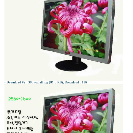
-
Download #2
:
300wq3all.jpg (81.6 KB)
, Download : 116