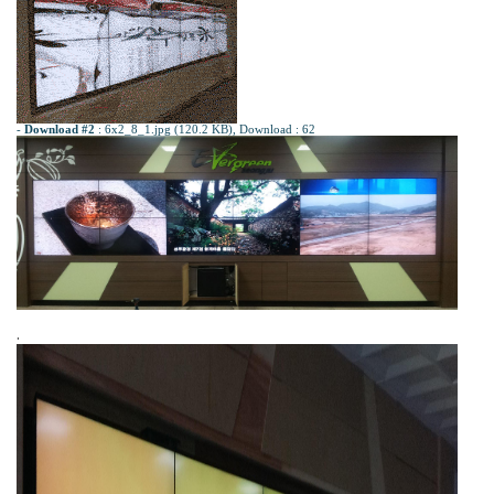
-
Download #2
:
6x2_8_1.jpg (120.2 KB)
, Download : 62
.