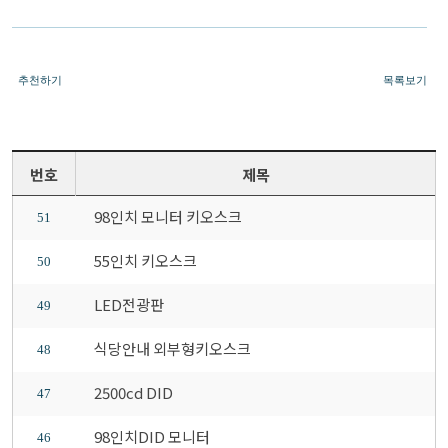
추천하기
목록보기
번호
제목
98인치 모니터 키오스크
51
55인치 키오스크
50
LED전광판
49
식당안내 외부형키오스크
48
2500cd DID
47
98인치DID 모니터
46