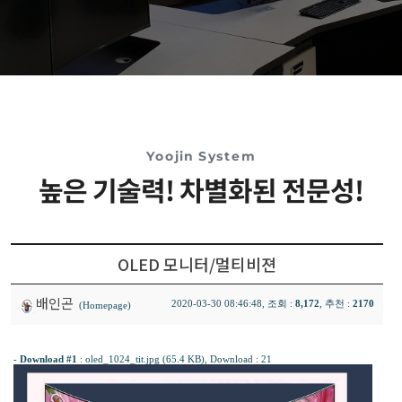
Yoojin System
높은 기술력! 차별화된 전문성!
OLED 모니터/멀티비젼
배인곤
2020-03-30 08:46:48, 조회 :
8,172
, 추천 :
2170
(Homepage)
-
Download #1
:
oled_1024_tit.jpg (65.4 KB)
, Download : 21