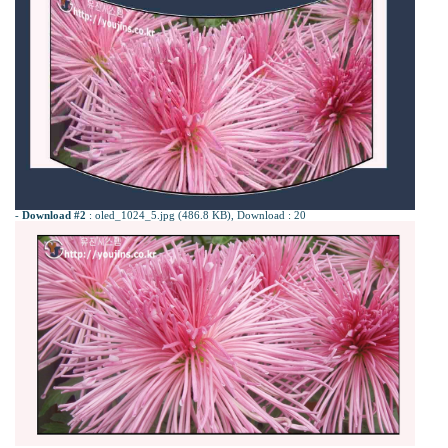
-
Download #2
:
oled_1024_5.jpg (486.8 KB)
, Download : 20