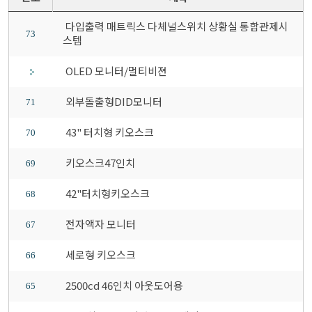
다입출력 매트릭스 다체널스위치 상황실 통합관제시
73
스템
OLED 모니터/멀티비젼
외부돌출형DID모니터
71
43" 터치형 키오스크
70
키오스크47인치
69
42"터치형키오스크
68
전자액자 모니터
67
세로형 키오스크
66
2500cd 46인치 아웃도어용
65