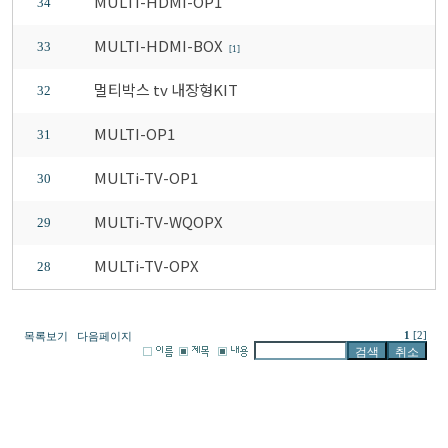
MULTI-HDMI-OP1
34
MULTI-HDMI-BOX
33
[1]
멀티박스 tv 내장형KIT
32
MULTI-OP1
31
MULTi-TV-OP1
30
MULTi-TV-WQOPX
29
MULTi-TV-OPX
28
1
[2]
목록보기
다음페이지