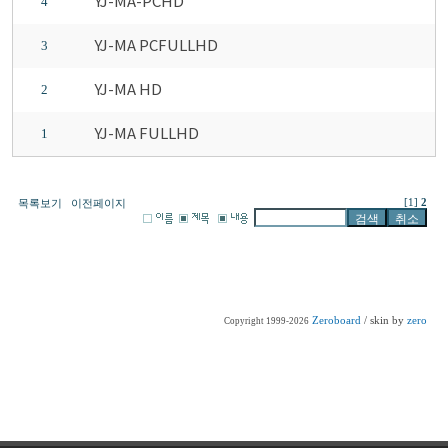
YJ-MA-PCHD
4
YJ-MA PCFULLHD
3
YJ-MA HD
2
YJ-MA FULLHD
1
[1]
2
목록보기
이전페이지
Zeroboard
/ skin by
zero
Copyright 1999-2026