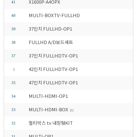
X1600P-A4OPX
41
MULTI-BOXTV-FULLHD
40
37인치 FULLHD-OP1
39
FULLHD A/D보드세트
38
37인치 FULLHDTV-OP1
37
42인치 FULLHDTV-OP1
47인치 FULLHDTV-OP1
35
MULTI-HDMI-OP1
34
MULTI-HDMI-BOX
33
[1]
멀티박스 tv 내장형KIT
32
MULTI-OP1
31