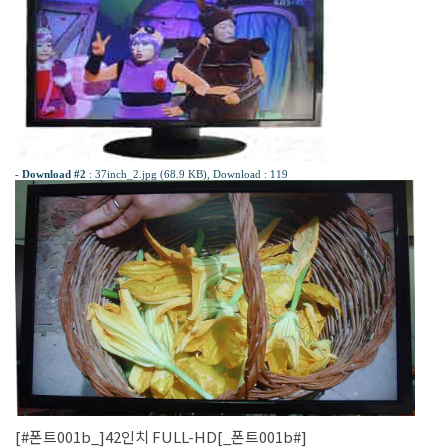
-
Download #2
:
37inch_2.jpg (68.9 KB)
, Download : 119
[#폰트001b_]42인치 FULL-HD[_폰트001b#]