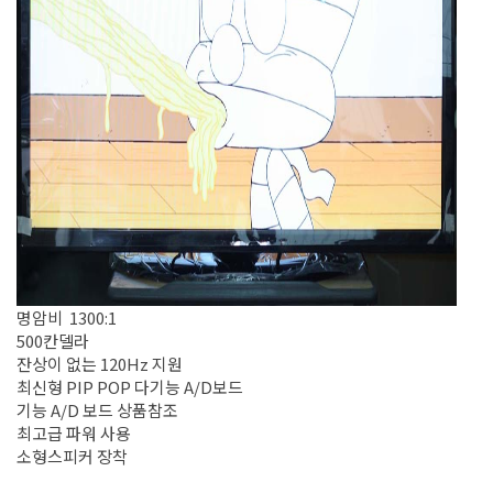
명암비 1300:1
500칸델라
잔상이 없는 120Hz 지원
최신형 PIP POP 다기능 A/D보드
기능 A/D 보드 상품참조
최고급 파워 사용
소형스피커 장착