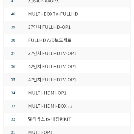
X1600P-A4OPX
41
MULTI-BOXTV-FULLHD
40
37인치 FULLHD-OP1
39
FULLHD A/D보드세트
38
37인치 FULLHDTV-OP1
37
42인치 FULLHDTV-OP1
36
47인치 FULLHDTV-OP1
35
MULTI-HDMI-OP1
34
MULTI-HDMI-BOX
33
[1]
멀티박스 tv 내장형KIT
32
MULTI-OP1
31