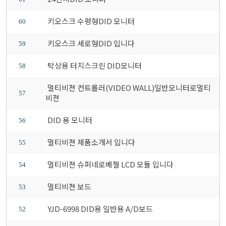
키오스크 수평형DID 모니터
60
키오스크 세로형DID 입니다
59
탁상용 터치스크린 DID모니터
58
멀티비젼 컨트롤러(VIDEO WALL)일반모니터로멀티
57
비젼
DID 용 모니터
56
멀티비젼 제품소개서 입니다
55
멀티비젼 슈퍼네로베젤 LCD 모듈 입니다
54
멀티비젼 보드
53
YJD-6998 DID용 일반용 A/D보드
52