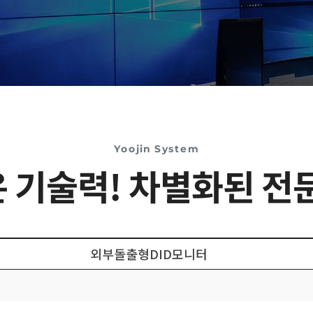
Yoojin System
 기술력! 차별화된 전
외부돌출형DID모니터