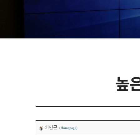
높은
배인곤
(Homepage)