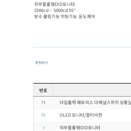
외부돌출형DID모니터
2500cd ~ 5000cd 55"
방수 쿨링기능 히팅기능 온도제어
추천하기
번호
다입출력 매트릭스 다체널스위치 상황
73
OLED 모니터/멀티비젼
72
외부돌출형DID모니터