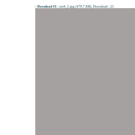
-
Download #1
:
ext4_1.jpg (479.7 KB)
, Download : 21