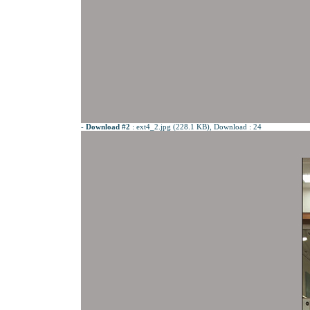
-
Download #2
:
ext4_2.jpg (228.1 KB)
, Download : 24