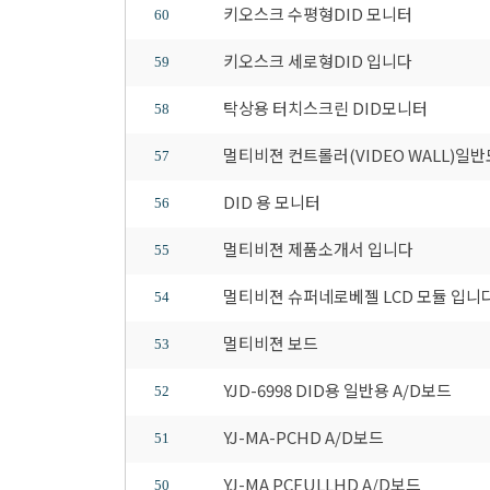
키오스크 수평형DID 모니터
60
키오스크 세로형DID 입니다
59
탁상용 터치스크린 DID모니터
58
멀티비젼 컨트롤러(VIDEO WALL)
57
DID 용 모니터
56
멀티비젼 제품소개서 입니다
55
멀티비젼 슈퍼네로베젤 LCD 모듈 입니
54
멀티비젼 보드
53
YJD-6998 DID용 일반용 A/D보드
52
YJ-MA-PCHD A/D보드
51
YJ-MA PCFULLHD A/D보드
50