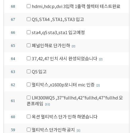
hdmi,hdcp,dvi 3입력 1출력 셀렉터 테스트완료
68
Q5,STA4 ,STA1,STA3 입고
67
sta4,q5 sta3,sta1 입고예정
66
페널인하로 단가인하
65
[2]
37,42,47 인치 샤시 완성되었습니다
64
[2]
Q5 입고
63
멀티박스,x1600p모니터 mic 인증
62
[2]
LM300WQ5 ,37"fullhd,42"fullhd,47"fullhd 오
61
픈프레임
[11]
옥션 멀티박스 단가 인하 하였습니다
60
멀티박스 단가인하 공지
59
[1]