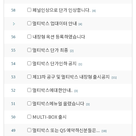
페널인상으로 단가 인상합니다.
58
[4]
멀티박스 업대이터 안내
[4]
내장형 옥션 등록하였습니다
56
멀티박스 단가 최종
55
[2]
멀티박스 단가인하 공지
54
[1]
제13차 공구 및 멀티박스 내장형 출시공지
53
[15]
멀티박스에대한안내..
52
[3]
멀티박스메뉴얼 올렸습니다
51
[3]
MULTI-BOX 출시
50
멀티박스 또는 Q5 예약하신분들은....
49
[18]