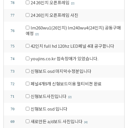
24 26인치 오픈프레임
78
[2]
24 26인치 오픈프레임 사진
77
lm260wu1(26인치) lm240wu4(24인치) 공동구매
76
예정
[2]
42인치 full hd 120hz LED페널 4대 공구합니다
75
youjins.co.kr 접속장애가 있었습니다.
74
신형보드 osd 마지막수정분입니다
73
페널4개9개 신형보드이용 멀티비젼 완료
72
신형보드사진입니다
71
[2]
신형보드 osd 입니다
70
새로만든 a/d보드 사진입니다
69
[4]