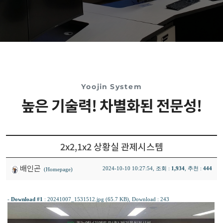
Yoojin System
높은 기술력! 차별화된 전문성!
2x2,1x2 상황실 관제시스템
배인곤
2024-10-10 10:27:54, 조회 :
1,934
, 추천 :
444
(Homepage)
-
Download #1
:
20241007_1531512.jpg (65.7 KB)
, Download : 243