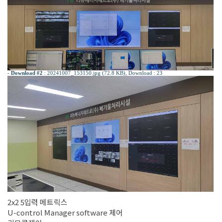
-
Download #2
:
20241007_153150.jpg (72.8 KB)
, Download : 23
2x2 5입력 메트릭스
U-control Manager software 제어