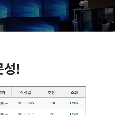
문성!
성자
작성일
추천
조회
배인곤
2016/02/05
3358
13904
배인곤
2016/03/17
3291
13501