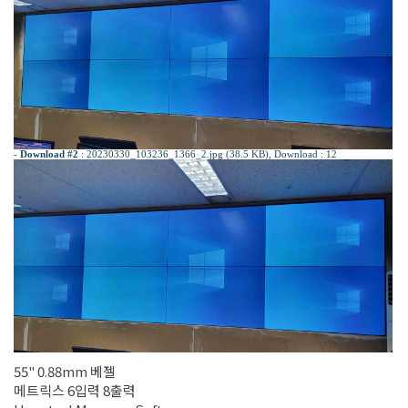
-
Download #2
:
20230330_103236_1366_2.jpg (38.5 KB)
, Download : 12
55" 0.88mm 베젤
메트릭스 6입력 8출력