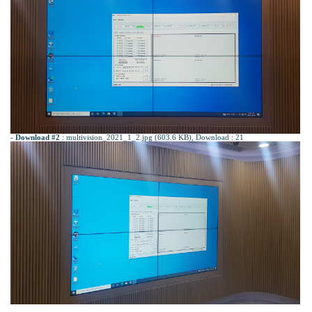
-
Download #2
:
multivision_2021_1_2.jpg (603.6 KB)
, Download : 21