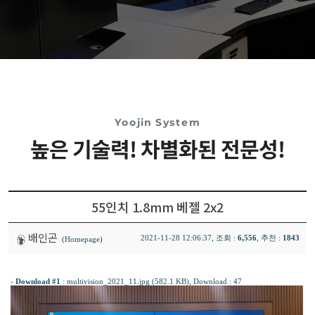
Yoojin System
높은 기술력! 차별화된 전문성!
55인치 1.8mm 베젤 2x2
배인곤
2021-11-28 12:06:37, 조회 :
6,556
, 추천 :
1843
(Homepage)
-
Download #1
:
multivision_2021_11.jpg (582.1 KB)
, Download : 47