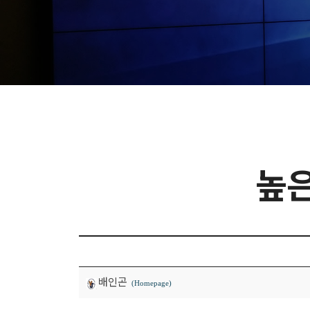
높은
배인곤
(Homepage)