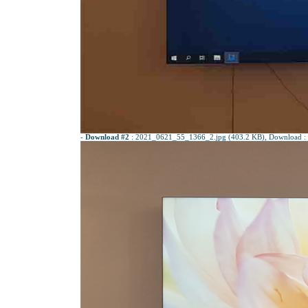
-
Download #2
:
2021_0621_55_1366_2.jpg (403.2 KB)
, Download :