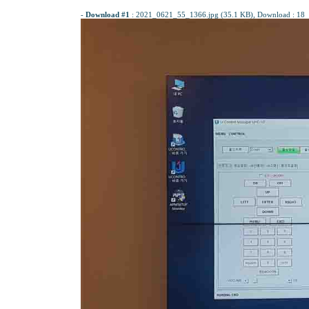
-
Download #1
:
2021_0621_55_1366.jpg (35.1 KB)
, Download : 18