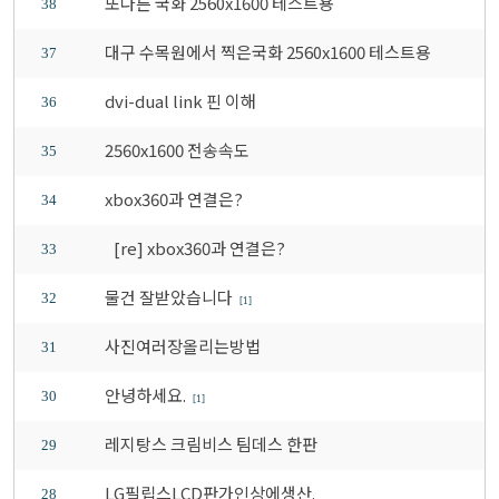
또다른 국화 2560x1600 테스트용
38
대구 수목원에서 찍은국화 2560x1600 테스트용
37
dvi-dual link 핀 이해
36
2560x1600 전송속도
35
xbox360과 연결은?
34
[re] xbox360과 연결은?
33
물건 잘받았습니다
32
[1]
사진여러장올리는방법
31
안녕하세요.
30
[1]
레지탕스 크림비스 팀데스 한판
29
LG필립스LCD판가인상에생산.
28