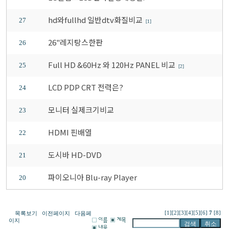
hd와fullhd 일반dtv화질비교
27
[1]
26"레지탕스한판
26
Full HD &60Hz 와 120Hz PANEL 비교
25
[2]
LCD PDP CRT 전력은?
24
모니터 실제크기비교
23
HDMI 핀배열
22
도시바 HD-DVD
21
파이오니아 Blu-ray Player
20
[1]
[2]
[3]
[4]
[5]
[6]
7
[8]
목록보기
이전페이지
다음페
이지