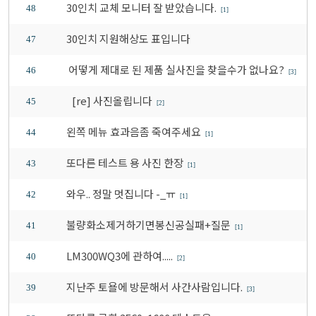
30인치 교체 모니터 잘 받았습니다.
48
[1]
30인치 지원해상도 표입니다
47
어떻게 제대로 된 제품 실사진을 찾을수가 없나요?
46
[3]
[re] 사진올립니다
45
[2]
왼쪽 메뉴 효과음좀 죽여주세요
44
[1]
또다른 테스트 용 사진 한장
43
[1]
와우.. 정말 멋집니다 -_ㅠ
42
[1]
불량화소제거하기면봉신공실패+질문
41
[1]
LM300WQ3에 관하여.....
40
[2]
지난주 토욜에 방문해서 사간사람입니다.
39
[3]