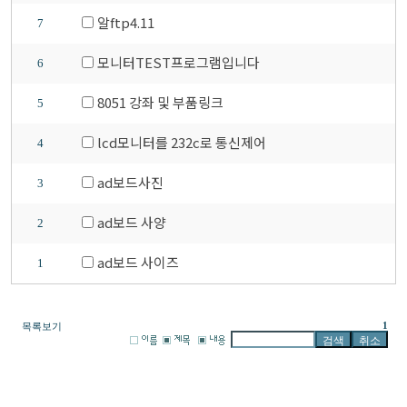
알ftp4.11
7
모니터TEST프로그램입니다
6
8051 강좌 및 부품링크
5
lcd모니터를 232c로 통신제어
4
ad보드사진
3
ad보드 사양
2
ad보드 사이즈
1
1
목록보기